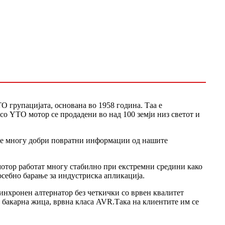
 групацијата, основана во 1958 година. Таа е
со YTO мотор се продадени во над 100 земји низ светот и
ме многу добри повратни информации од нашите
мотор работат многу стабилно при екстремни средини како
себно барање за индустриска апликација.
синхронен алтернатор без четкички со врвен квалитет
 бакарна жица, врвна класа AVR.Така на клиентите им се