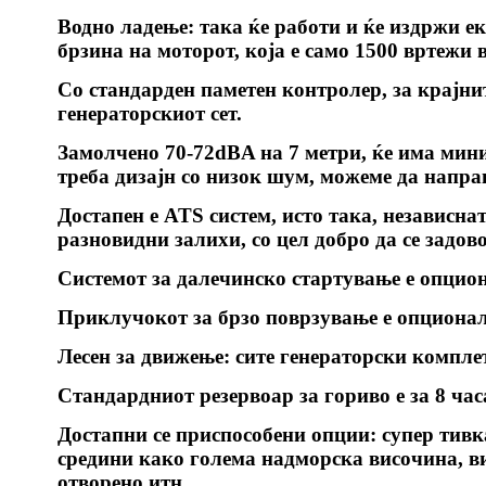
Водно ладење: така ќе работи и ќе издржи ек
брзина на моторот, која е само 1500 вртежи 
Со стандарден паметен контролер, за крајни
генераторскиот сет.
Замолчено 70-72dBA на 7 метри, ќе има мин
треба дизајн со низок шум, можеме да направ
Достапен е ATS систем, исто така, независна
разновидни залихи, со цел добро да се задов
Системот за далечинско стартување е опцио
Приклучокот за брзо поврзување е опционал
Лесен за движење: сите генераторски комплет
Стандардниот резервоар за гориво е за 8 час
Достапни се приспособени опции: супер тивк
средини како голема надморска височина, в
отворено итн.