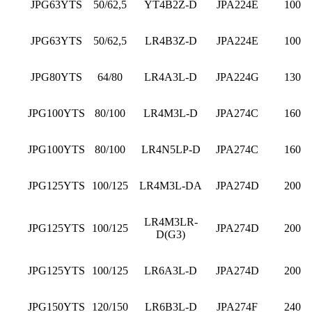
JPG63YTS
50/62,5
YT4B2Z-D
JPA224E
100
JPG63YTS
50/62,5
LR4B3Z-D
JPA224E
100
JPG80YTS
64/80
LR4A3L-D
JPA224G
130
JPG100YTS
80/100
LR4M3L-D
JPA274C
160
JPG100YTS
80/100
LR4N5LP-D
JPA274C
160
JPG125YTS
100/125
LR4M3L-DA
JPA274D
200
LR4M3LR-
JPG125YTS
100/125
JPA274D
200
D(G3)
JPG125YTS
100/125
LR6A3L-D
JPA274D
200
JPG150YTS
120/150
LR6B3L-D
JPA274F
240