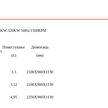
KW-320KW 50Hz/1500RPM
Поместување
Димензија
т
(L)
(мм)
3.3
2100X900X1130
3.12
2100X900X1130
4,95
2250X900X1130