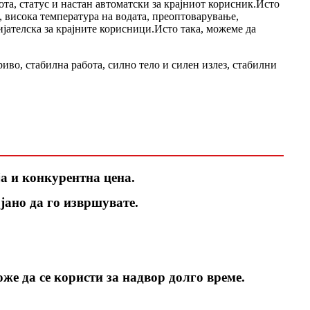
та, статус и настан автоматски за крајниот корисник.Исто
о, висока температура на водата, преоптоварување,
ијателска за крајните корисници.Исто така, можеме да
во, стабилна работа, силно тело и силен излез, стабилни
ја и конкурентна цена.
јано да го извршувате.
же да се користи за надвор долго време.