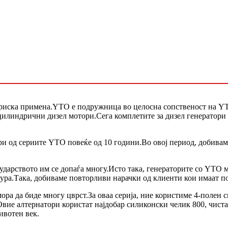
риска примена.YTO е подружница во целосна сопственост на YTO
цилиндрични дизел мотори.Сега комплетите за дизел генератори 
и од сериите YTO повеќе од 10 години.Во овој период, добива
рударството им се допаѓа многу.Исто така, генераторите со YTO 
ура.Така, добиваме повторливи нарачки од клиенти кои имаат по
ора да биде многу цврст.За оваа серија, ние користиме 4-полен 
ие алтернатори користат најдобар силиконски челик 800, чиста
ивотен век.