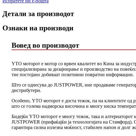
Испратете ни е-пошта
Детали за производот
Ознаки на производи
Вовед во производот
YTO моторот е мотор со врвен квалитет во Кина за индуст
специјализирана за дизајнирање и производство на повеќе
тие постојано добиваат позитивни повратни информации.
Што се однесува до JUSTPOWER, ние продаваме генератор
дистрибутери.
Особено, YTO моторот е доста тежок, па на клиентите од 
што се голема надморска височина и многу ниска температ
Бидејќи YTO моторот е многу тежок, така и алтернаторот м
JUSTPOWER (прифаќајќи ја технологијата на Стамфорд). Ов
гарантира силна излезна моќност, стабилен напон и долг ж