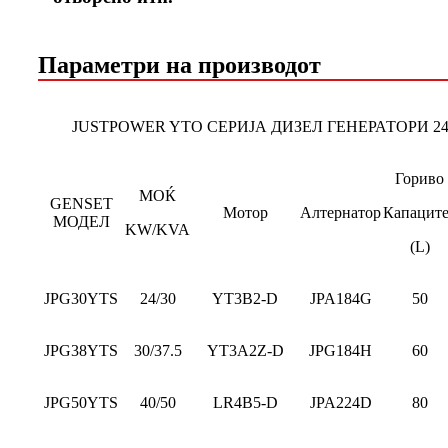
Параметри на производот
JUSTPOWER YTO СЕРИЈА ДИЗЕЛ ГЕНЕРАТОРИ 24
Гориво
МОЌ
GENSET
Мотор
Алтернатор
Капаците
МОДЕЛ
KW/KVA
(L)
JPG30YTS
24/30
YT3B2-D
JPA184G
50
JPG38YTS
30/37.5
YT3A2Z-D
JPG184H
60
JPG50YTS
40/50
LR4B5-D
JPA224D
80