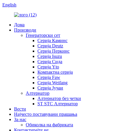
English
Дома
Производи
Генераторски сет
Серија Каминс
Серија Deutz
Серија Перкинс
Серија Isuzu
Серија Сида
Серија Yto
Компактна серија
Серија Faw
Серија Weifang
Серија Јучаи
Алтернатор
Алтернатор без четки
ST STC Алтернатор
Вести
Најчесто поставувани прашања
За нас
Обиколка на фабриката
Контактирајте не