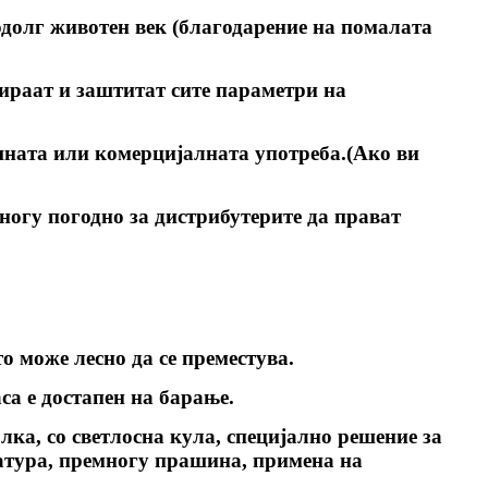
подолг животен век (благодарение на помалата
лираат и заштитат сите параметри на
шната или комерцијалната употреба.(Ако ви
многу погодно за дистрибутерите да прават
о може лесно да се преместува.
са е достапен на барање.
ка, со светлосна кула, специјално решение за
ратура, премногу прашина, примена на