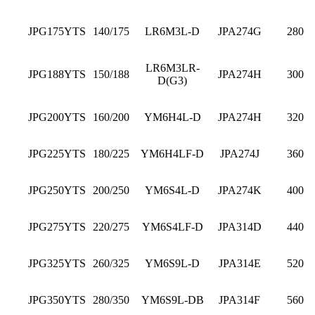
JPG175YTS
140/175
LR6M3L-D
JPA274G
280
LR6M3LR-
JPG188YTS
150/188
JPA274H
300
D(G3)
JPG200YTS
160/200
YM6H4L-D
JPA274H
320
JPG225YTS
180/225
YM6H4LF-D
JPA274J
360
JPG250YTS
200/250
YM6S4L-D
JPA274K
400
JPG275YTS
220/275
YM6S4LF-D
JPA314D
440
JPG325YTS
260/325
YM6S9L-D
JPA314E
520
JPG350YTS
280/350
YM6S9L-DB
JPA314F
560