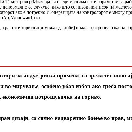
LCD контролер.Може да ги следи и снима сите параметри за рабо
 е ненормално се случува, како што се низок притисок на маслот
раторот ако е потребно.И операцијата на контролорот е многу пр
omAp, Woodward, итн.
рајните корисници можат да добијат мала потрошувачка на гори
отори за индустриска примена, со зрела технологи
 во мирување, особено убав избор ако треба посто
, економична потрошувачка на гориво.
ран дизајн, со силно надворешно боење во прав, мо