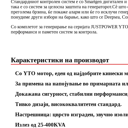
Стандардниот контролен систем е со Smartgen дигитален и 
така е со систем за целосна заштита на генераторот.Сè што
преголема брзина, ќе покаже аларм или ќе го исклучи гене
понудиме други избори на барање, како што се Deepsea, C
Со комплетот за генерирање на серијата JUSTPOWER YTO, к
перформанси и паметен систем за контрола.
Карактеристики на производот
Со YTO мотор, еден од најдобрите кинески м
За примена на напојување во примарната или
Докажана сигурност, стабилни перформанси
Тивко дизајн, висококвалитетен стандард.
Настрешница: цврсто изграден, звучно изоли
Излез од 25-400KVA