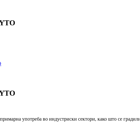
r YTO
r YTO
римарна употреба во индустриски сектори, како што се градилиш