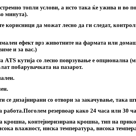
стремно топли услови, а исто така ќе ужива и во 
во минута).
те корисници да можат лесно да ги следат, контро
имален ефект врз животните на фармата или дома
име и за вас.)
та ATS кутија со лесно поврзување е опционална (
олат побарувачката на пазарот.
нален.
ен.
и се дизајнирани со отвори за закачување, така шт
а работа.Поголем резервоар како 24 часа или 30 ча
а крошна, контејнеризирана крошна, тип на прикол
исока влажност, ниска температура, висока темпе