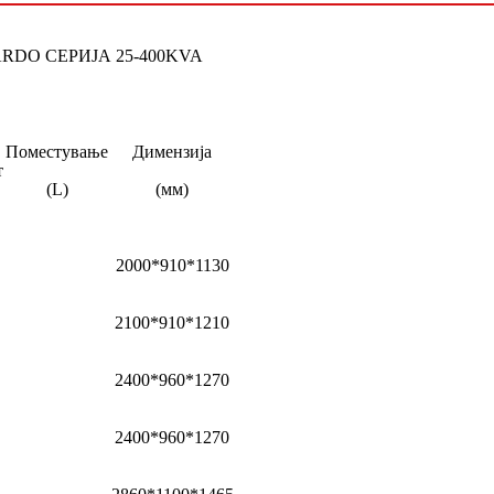
RDO СЕРИЈА 25-400KVA
Поместување
Димензија
т
(L)
(мм)
2000*910*1130
2100*910*1210
2400*960*1270
2400*960*1270