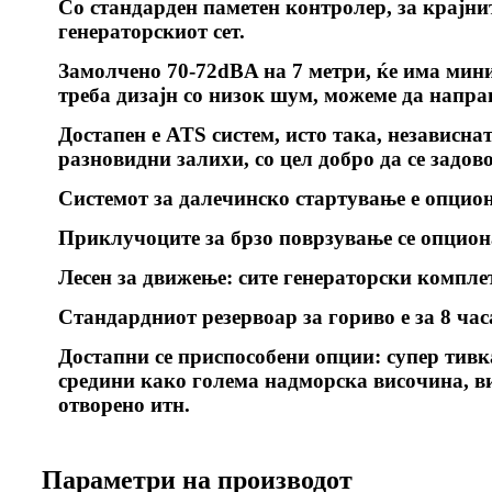
Со стандарден паметен контролер, за крајни
генераторскиот сет.
Замолчено 70-72dBA на 7 метри, ќе има мин
треба дизајн со низок шум, можеме да направ
Достапен е ATS систем, исто така, независна
разновидни залихи, со цел добро да се задов
Системот за далечинско стартување е опцио
Приклучоците за брзо поврзување се опцион
Лесен за движење: сите генераторски комплет
Стандардниот резервоар за гориво е за 8 час
Достапни се приспособени опции: супер тивк
средини како голема надморска височина, в
отворено итн.
Параметри на производот