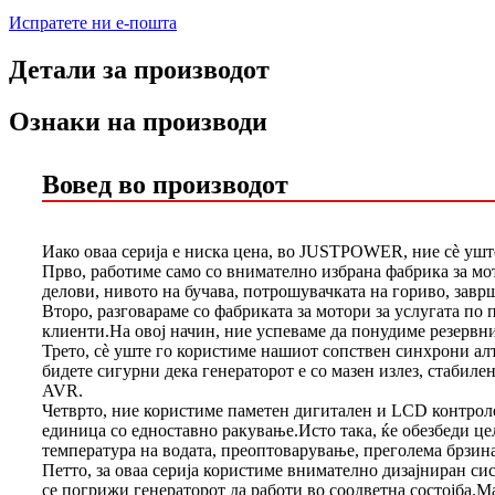
Испратете ни е-пошта
Детали за производот
Ознаки на производи
Вовед во производот
Иако оваа серија е ниска цена, во JUSTPOWER, ние сè ушт
Прво, работиме само со внимателно избрана фабрика за мо
делови, нивото на бучава, потрошувачката на гориво, завр
Второ, разговараме со фабриката за мотори за услугата п
клиенти.На овој начин, ние успеваме да понудиме резервн
Трето, сè уште го користиме нашиот сопствен синхрони алт
бидете сигурни дека генераторот е со мазен излез, стабил
AVR.
Четврто, ние користиме паметен дигитален и LCD контролер 
единица со едноставно ракување.Исто така, ќе обезбеди це
температура на водата, преоптоварување, преголема брзина
Петто, за оваа серија користиме внимателно дизајниран сис
се погрижи генераторот да работи во соодветна состојба.М