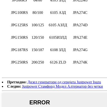
JPG80RS
64/80
4105 ЗЛД
JPA224G
JPG100RS
80/100
6105 АЗД
JPA274C
JPG125RS
100/125
6105 АЗЛД
JPA274D
JPG150RS
120/150
6105ИЗЛД
JPA274E
JPG187RS
150/187
6108 ЗЛД
JPA274G
JPG250RS
200/250
6126 ZLD
JPA274K
Претходно:
Дизел генератори од серијата Justpower Isuzu
Следно:
Justpower Стамфорд Модел Алтернатор без четки