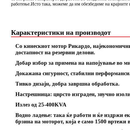
работење.Исто така, можеме да им обезбедиме на крајните 
Карактеристики на производот
Со кинескиот мотор Рикардо, најекономичнио
достапност на резервни делови.
Добар избор за примена на напојување во м
Докажана сигурност, стабилни перформанси
Тивко дизајн, добра завршна обработка.
Настрешница: цврсто изграден, звучно изоли
Излез од 25-400KVA
Водно ладење: така ќе работи и ќе издржи ек
брзина на моторот, која е само 1500 вртежи 