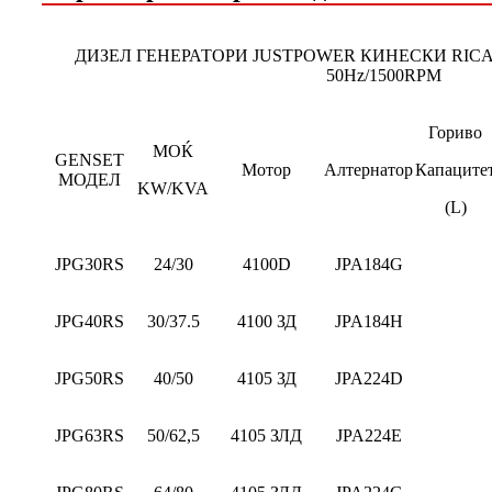
ДИЗЕЛ ГЕНЕРАТОРИ JUSTPOWER КИНЕСКИ RICA
50Hz/1500RPM
Гориво
МОЌ
GENSET
Мотор
Алтернатор
Капаците
МОДЕЛ
KW/KVA
(L)
JPG30RS
24/30
4100D
JPA184G
JPG40RS
30/37.5
4100 ЗД
JPA184H
JPG50RS
40/50
4105 ЗД
JPA224D
JPG63RS
50/62,5
4105 ЗЛД
JPA224E