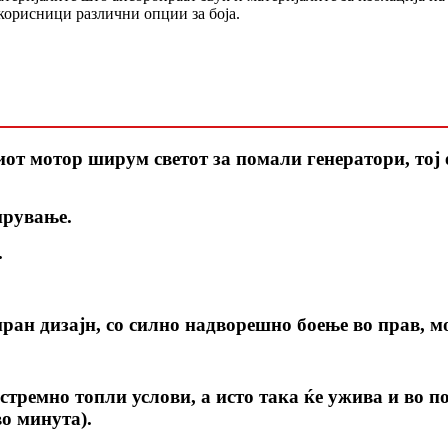
корисници различни опции за боја.
т мотор ширум светот за помали генератори, тој е
ирување.
.
ран дизајн, со силно надворешно боење во прав, мо
стремно топли услови, а исто така ќе ужива и во 
во минута).