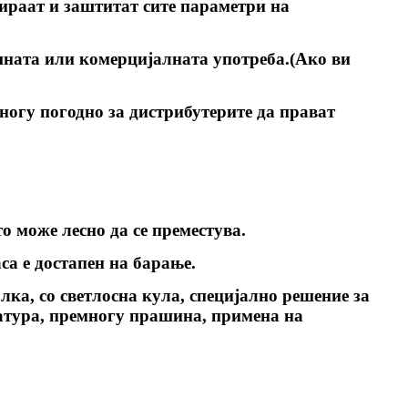
лираат и заштитат сите параметри на
шната или комерцијалната употреба.(Ако ви
многу погодно за дистрибутерите да прават
о може лесно да се преместува.
са е достапен на барање.
ка, со светлосна кула, специјално решение за
ратура, премногу прашина, примена на