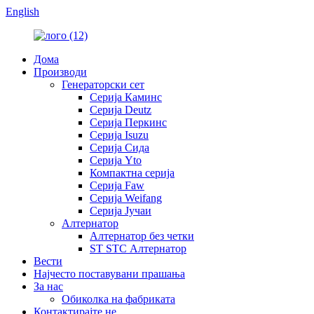
English
Дома
Производи
Генераторски сет
Серија Каминс
Серија Deutz
Серија Перкинс
Серија Isuzu
Серија Сида
Серија Yto
Компактна серија
Серија Faw
Серија Weifang
Серија Јучаи
Алтернатор
Алтернатор без четки
ST STC Алтернатор
Вести
Најчесто поставувани прашања
За нас
Обиколка на фабриката
Контактирајте не