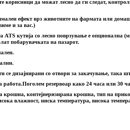
те корисници да можат лесно да ги следат, контро
имален ефект врз животните на фармата или дома
име и за вас.)
та ATS кутија со лесно поврзување е опционална (
олат побарувачката на пазарот.
нален.
ални.
и се дизајнирани со отвори за закачување, така шт
а работа.Поголем резервоар како 24 часа или 30 ча
а крошна, контејнеризирана крошна, тип на прикол
исока влажност, ниска температура, висока темпе