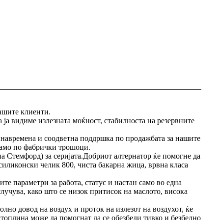
ашите клиенти.
ја видиме излезната моќност, стабилноста на резервните
е навремена и соодветна поддршка по продажбата за нашите
само по фабрички трошоци.
на Стемфорд) за серијата.Добриот алтернатор ќе помогне да
 силиконски челик 800, чиста бакарна жица, врвна класа
те параметри за работа, статус и настан само во една
лучува, како што се низок притисок на маслото, висока
.
лно довод на воздух и проток на излезот на воздухот, ќе
 топлина може да помогнат да се обезбеди тивко и безбедно