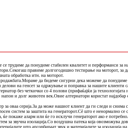
е се трудиме да понудиме стабилен квалитет и перформанси за н
тори.Секогаш правиме долгогодишно тестирање на моторот, за да 
шната обработка итн. на моторот.
о продажбата.Мораме да бидеме сигурни дека можеме да понудим
и делови на генсет за одржување и поправка за нашите клиенти 
ернатор без четкички со 4 полови (прифаќајќи ја технологијата 
ен напон и долг животен век.Овие алтернатори користат најдобар
за оваа серија.За да може нашиот клиент да ги следи и снима си
лосен систем за заштита на генераторот.Сè што е ненормално се с
, ќе покаже аларм или ќе го исклучи генераторот ако е потребно
тем за звучна изолација.Со воздушна патека која овозможува дово
атеријалите што апсорбираат звук и материјалите за изолација на