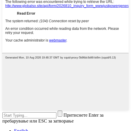
Притиснете Enter за
пребарување или ESC за затворање
English