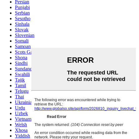
Persian
Punjabi
Serbian
Sesotho
Sinhala
Slovak
Slovenian
Somali
Samoan
Scots Gaelic
Shona
Sindhi
Sundanese
Swahili
Tajik
Tamil
Telugu
Thai
Ukrainian
Urdu
Uzbek
Vietnamese
Welsh
Xhosa
Yiddish