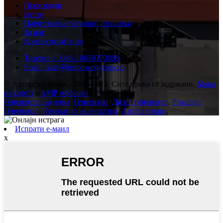
Производи
Вести
Најчесто поставувани прашања
За нас
Контактирајте не
Телефон: 0086-18859370888
Email: sale@justpowergroup.co
© Авторски права - 2010-2023: Сите права се задржани.
Мапа
на сајтот
-
AMP мобилен
Генератори за дома
,
Генератор
,
Дизел генератор
,
Рикардо
Генератор
,
Генератор на енергија
,
Алтернатори
,
Испрати е-маил
x