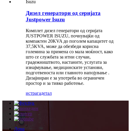
Дизел генератори од серијата
Justpower Isuzu
Комплет дизел генератори од серијата
JUSTPOWER ISUZU, почнувајќи од
компактен 20KVA до поголем капацитет од
37,5KVA, може да обезбеди корисна
големина за примена со мала моќност, како
што се службата за итни случаи,
градежништвото, настаните, услугата за
изнајмување, медицинските установи,
подготвеноста или главното напојување .
Дизајниран е за употреба во ограничен
простор и за тивко работење.
истрага
детал
Дома