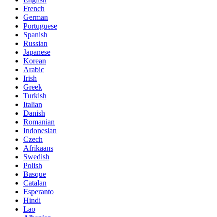
French
German
Portuguese
Spanish
Russian
Japanese
Korean
Arabic
Irish
Greek
Turkish
Italian
Danish
Romanian
Indonesian
Czech
Afrikaans
Swedish
Polish
Basque
Catalan
Esperanto
Hindi
Lao