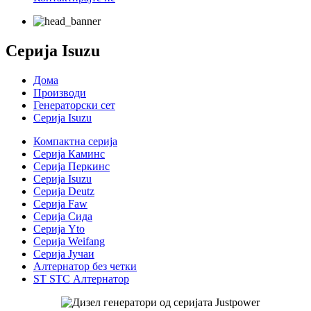
Серија Isuzu
Дома
Производи
Генераторски сет
Серија Isuzu
Компактна серија
Серија Каминс
Серија Перкинс
Серија Isuzu
Серија Deutz
Серија Faw
Серија Сида
Серија Yto
Серија Weifang
Серија Јучаи
Алтернатор без четки
ST STC Алтернатор