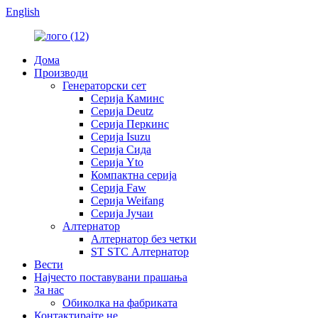
English
Дома
Производи
Генераторски сет
Серија Каминс
Серија Deutz
Серија Перкинс
Серија Isuzu
Серија Сида
Серија Yto
Компактна серија
Серија Faw
Серија Weifang
Серија Јучаи
Алтернатор
Алтернатор без четки
ST STC Алтернатор
Вести
Најчесто поставувани прашања
За нас
Обиколка на фабриката
Контактирајте не