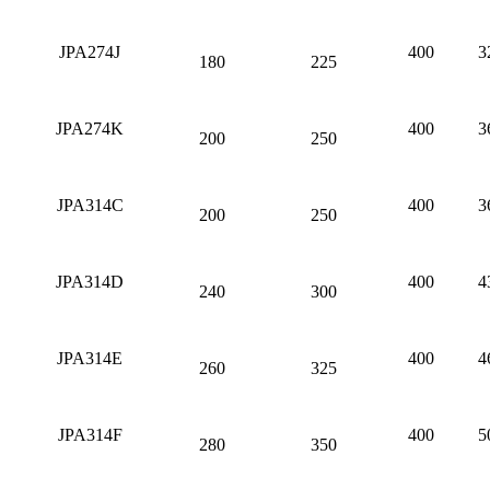
JPA274J
400
3
180
225
JPA274K
400
3
200
250
JPA314C
400
3
200
250
JPA314D
400
4
240
300
JPA314E
400
4
260
325
JPA314F
400
5
280
350