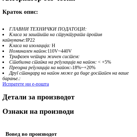
Краток опис:
ГЛАВНИ ТЕХНИЧКИ ПОДАТОЦИ:
Класа за заштита на структурата против
капнување:
IP22
Класа на изолација:
H
Номинален напон:
110V~440V
Трифазен четири жичен систем:
Стабилна стапка на регулација на напон:
< +5%
Преодна регулација на напон:
-18%~+20%
Друг стандард на напон може да биде достапен на ваше
барање.:
Испратете ни е-пошта
Детали за производот
Ознаки на производи
Вовед во производот