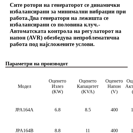
Сите ротори на генераторот се динамички
избалансирани за минимални вибрации при
работа.Два генератори на лежишта се
избалансирани со половина клуч.-
Автоматската контрола на регулаторот на
напон (AVR) обезбедува непроблематична
работа под најсложените услови.
Параметри на производот
Оценето
Оценето
Оценето
Оц
Модел
Излез
Капацитет
Напон
Акт
(KW)
(KVA)
(V)
JPA164A
6.8
8.5
400
1
JPA164B
8.8
11
400
1