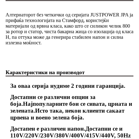
Алтернаторот без четкички од серијата JUSTPOWER JPA ја
прифаќа технологијата на Стамфорд, користејќи
материјали од врвна класа, како што се силикон челик 800
за ротор и статор, чиста бакарна жица со изолација од класа
H, па оттука може да генерира стабилен напон и силна
излезна моќност.
Карактеристики на производот
За оваа серија нудиме 2 години гаранција.
Достапни се различни опции за
боја.Најпопуларните бои се сивата, црната и
зелената.Исто така, некои клиенти сакаат
црвена и воено зелена боја.
Достапен е различен напон.Достапни се и
110V/220V/230V/380V/400V/415V/440V, 50Hz