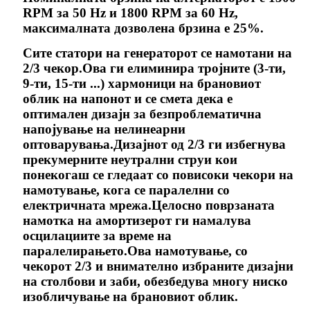
RPM за 50 Hz и 1800 RPM за 60 Hz,
максималната дозволена брзина е 25%.
Сите статори на генераторот се намотани на
2/3 чекор.Ова ги елиминира тројните (3-ти,
9-ти, 15-ти ...) хармоници на брановиот
облик на напонот и се смета дека е
оптимален дизајн за безпроблематична
напојување на нелинеарни
оптоварувања.Дизајнот од 2/3 ги избегнува
прекумерните неутрални струи кои
понекогаш се гледаат со повисоки чекори на
намотување, кога се паралелни со
електричната мрежа.Целосно поврзаната
намотка на амортизерот ги намалува
осцилациите за време на
паралелирањето.Ова намотување, со
чекорот 2/3 и внимателно избраните дизајни
на столбови и заби, обезбедува многу ниско
изобличување на брановиот облик.