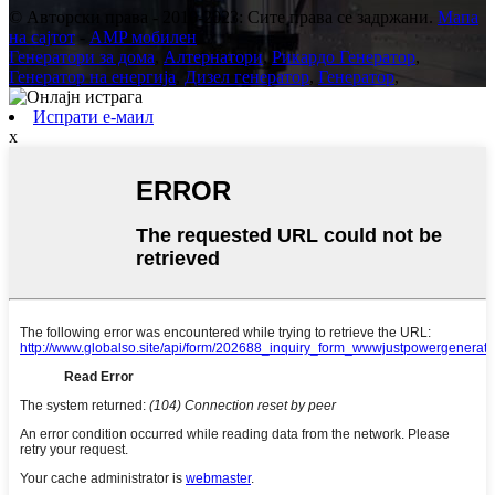
© Авторски права - 2010-2023: Сите права се задржани.
Мапа
на сајтот
-
AMP мобилен
Генератори за дома
,
Алтернатори
,
Рикардо Генератор
,
Генератор на енергија
,
Дизел генератор
,
Генератор
,
Испрати е-маил
x