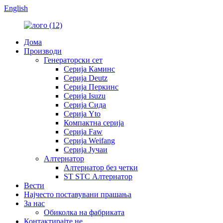
English
Дома
Производи
Генераторски сет
Серија Каминс
Серија Deutz
Серија Перкинс
Серија Isuzu
Серија Сида
Серија Yto
Компактна серија
Серија Faw
Серија Weifang
Серија Јучаи
Алтернатор
Алтернатор без четки
ST STC Алтернатор
Вести
Најчесто поставувани прашања
За нас
Обиколка на фабриката
Контактирајте не