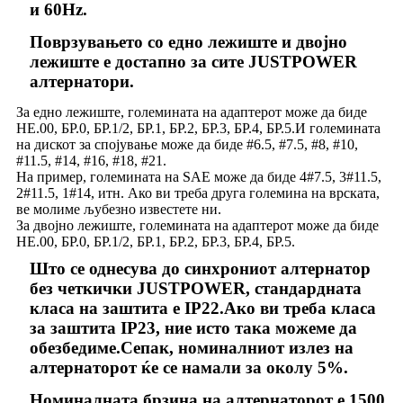
и 60Hz.
Поврзувањето со едно лежиште и двојно
лежиште е достапно за сите JUSTPOWER
алтернатори.
За едно лежиште, големината на адаптерот може да биде
НЕ.00, БР.0, БР.1/2, БР.1, БР.2, БР.3, БР.4, БР.5.И големината
на дискот за спојување може да биде #6.5, #7.5, #8, #10,
#11.5, #14, #16, #18, #21.
На пример, големината на SAE може да биде 4#7.5, 3#11.5,
2#11.5, 1#14, итн. Ако ви треба друга големина на врската,
ве молиме љубезно известете ни.
За двојно лежиште, големината на адаптерот може да биде
НЕ.00, БР.0, БР.1/2, БР.1, БР.2, БР.3, БР.4, БР.5.
Што се однесува до синхрониот алтернатор
без четкички JUSTPOWER, стандардната
класа на заштита е IP22.Ако ви треба класа
за заштита IP23, ние исто така можеме да
обезбедиме.Сепак, номиналниот излез на
алтернаторот ќе се намали за околу 5%.
Номиналната брзина на алтернаторот е 1500