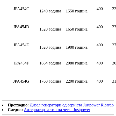
JPA454C
400
22
1240 година
1550 година
JPA454D
400
23
1320 година
1650 година
JPA454E
400
27
1520 година
1900 година
JPA454F
1664 година
2080 година
400
30
JPA454G
1760 година
2200 година
400
31
Претходно:
Дизел генератори од серијата Justpower Ricardo
Следно:
Алтернатор за тип на четка Justpower