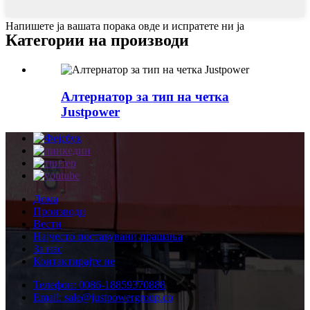
Напишете ја вашата порака овде и испратете ни ја
Категории на производи
Алтернатор за тип на четка
Justpower
Дома
Производи
Вести
Најчесто поставувани прашања
За нас
Контактирајте не
Телефон: 0086-18859370888
Email: sale@justpowergroup.co