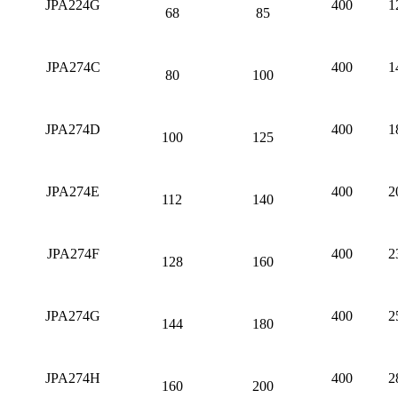
JPA224G
400
1
68
85
JPA274C
400
1
80
100
JPA274D
400
1
100
125
JPA274E
400
2
112
140
JPA274F
400
2
128
160
JPA274G
400
2
144
180
JPA274H
400
2
160
200