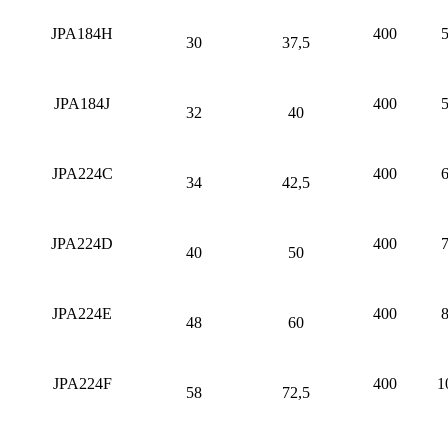
JPA184H
400
5
30
37,5
JPA184J
400
5
32
40
JPA224C
400
6
34
42,5
JPA224D
400
7
40
50
JPA224E
400
8
48
60
JPA224F
400
1
58
72,5